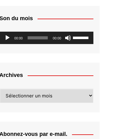
Son du mois
Lecteur
Utilisez
00:00
00:00
audio
les
flèches
haut/bas
pour
augmenter
Archives
ou
diminuer
Archives
le
volume.
Abonnez-vous par e-mail.