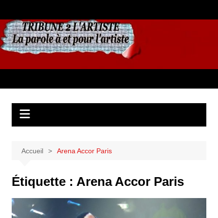
Aller
au
contenu
Accueil
Arena Accor Paris
Étiquette :
Arena Accor Paris