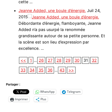
cette ...
Jeanne Added, une boule d’énergie.
Juil 24,
2015
Débordante d’énergie, flamboyante, Jeanne
Added n’a pas usurpé la renommée
grandissante autour de sa petite personne. Et
la scène est son lieu d’expression par
excellence. ...
<<
1
...
26
27
28
29
30
31
32
33
34
35
36
...
43
>>
Partager :
WhatsApp
Telegram
Imprimer
Plus