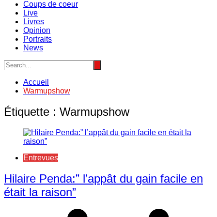
Coups de coeur
Live
Livres
Opinion
Portraits
News
Accueil
Warmupshow
Étiquette :
Warmupshow
Entrevues
Hilaire Penda:” l’appât du gain facile en
était la raison”