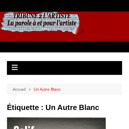
Aller
au
contenu
Accueil
Un Autre Blanc
Étiquette :
Un Autre Blanc