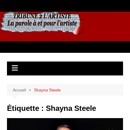
Aller
au
contenu
Accueil
Shayna Steele
Étiquette :
Shayna Steele