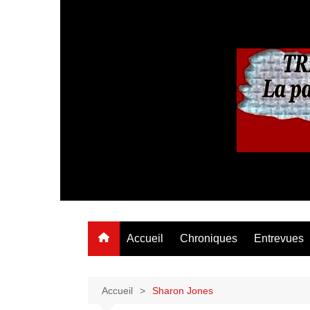
Aller
au
contenu
Accueil
Chroniques
Entrevues
Accueil
Sharon Jones