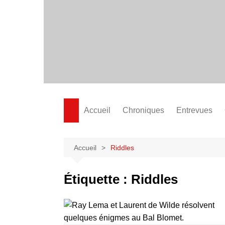
Aller
au
contenu
Accueil
Chroniques
Entrevues
Accueil
Riddles
Étiquette :
Riddles