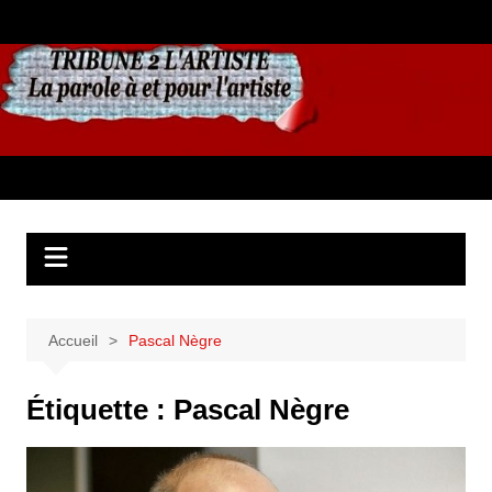
Aller
au
contenu
Accueil
Pascal Nègre
Étiquette :
Pascal Nègre