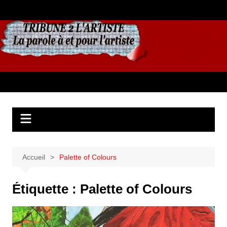
Aller
au
contenu
Accueil
Palette of Colours
Étiquette :
Palette of Colours