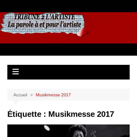
Aller
au
contenu
Accueil
Musikmesse 2017
Étiquette :
Musikmesse 2017