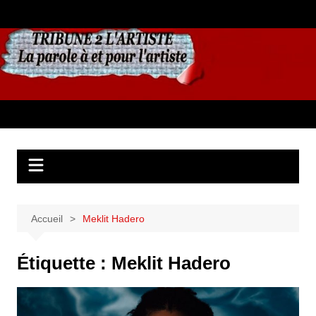
Aller
au
contenu
Accueil
Meklit Hadero
Étiquette :
Meklit Hadero