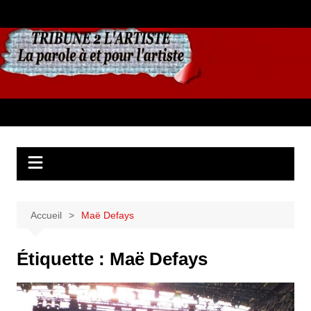
Aller
au
contenu
Accueil
Maë Defays
Étiquette :
Maë Defays