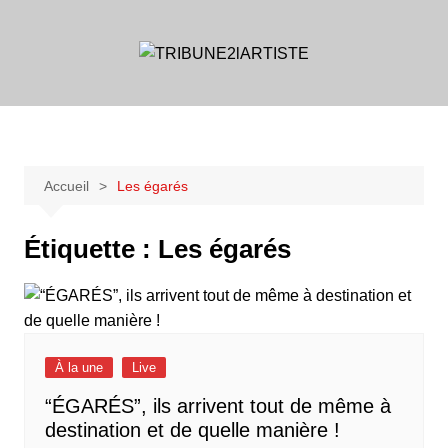
Aller
au
contenu
Accueil
Les égarés
Étiquette :
Les égarés
À la une
Live
“ÉGARÉS”, ils arrivent tout de même à
destination et de quelle manière !