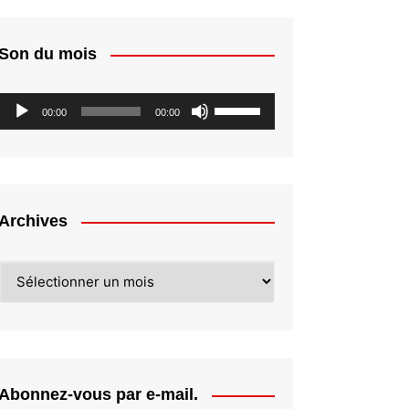
Son du mois
Lecteur
Utilisez
00:00
00:00
audio
les
flèches
haut/bas
pour
augmenter
Archives
ou
diminuer
Archives
le
volume.
Abonnez-vous par e-mail.