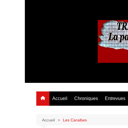
Aller
au
contenu
Accueil
Chroniques
Entrevues
Accueil
Les Caraibes