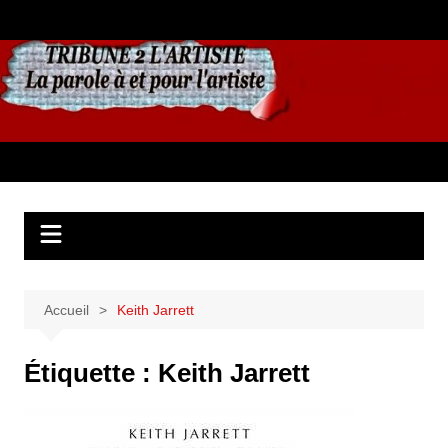
Aller
au
contenu
Accueil
Keith Jarrett
Étiquette :
Keith Jarrett