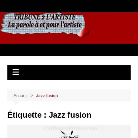
Aller
au
contenu
Accueil
Jazz fusion
Étiquette :
Jazz fusion