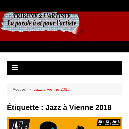
Aller
au
contenu
Accueil
Jazz à Vienne 2018
Étiquette :
Jazz à Vienne 2018