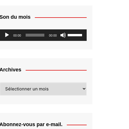
Son du mois
Lecteur
Utilisez
00:00
00:00
audio
les
flèches
haut/bas
pour
augmenter
Archives
ou
diminuer
Archives
le
volume.
Abonnez-vous par e-mail.