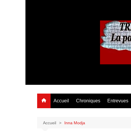
Aller
au
contenu
Accueil
Chroniques
Entrevues
Accueil
Inna Modja