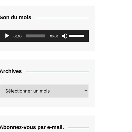
Son du mois
Lecteur
Utilisez
00:00
00:00
audio
les
flèches
haut/bas
pour
augmenter
Archives
ou
diminuer
Archives
le
volume.
Abonnez-vous par e-mail.