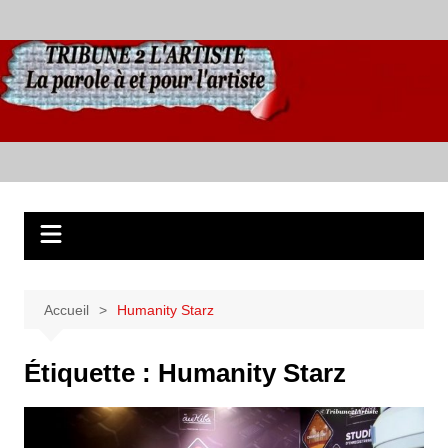
Aller
au
contenu
Accueil
Humanity Starz
Étiquette :
Humanity Starz