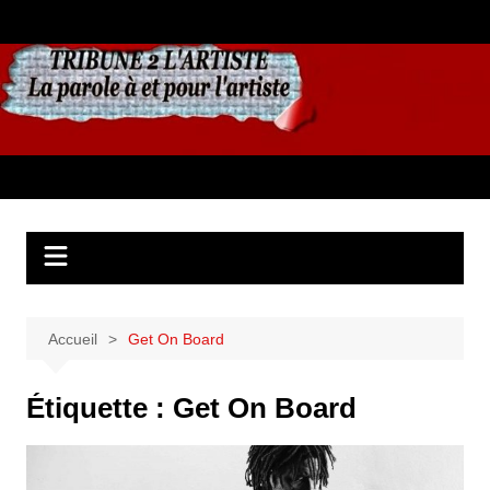
Aller
au
contenu
Accueil
Get On Board
Étiquette :
Get On Board