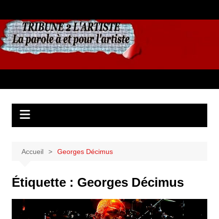
Aller
au
contenu
Accueil
Georges Décimus
Étiquette :
Georges Décimus