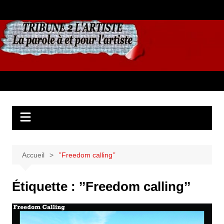
Aller
au
contenu
Accueil
’’Freedom calling’’
Étiquette :
’’Freedom calling’’