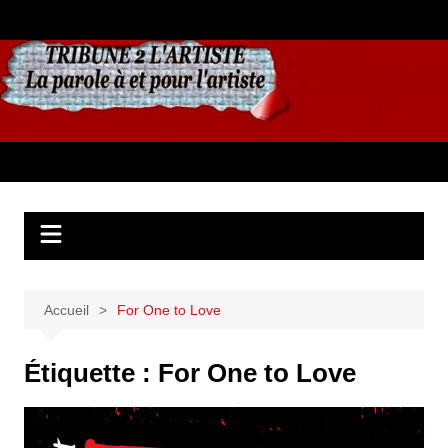
Aller
au
contenu
Accueil
For One to Love
Étiquette :
For One to Love