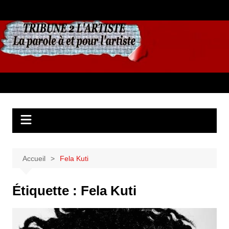
Aller
au
contenu
Accueil
Fela Kuti
Étiquette :
Fela Kuti