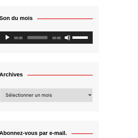
Son du mois
Lecteur
Utilisez
00:00
00:00
audio
les
flèches
haut/bas
pour
augmenter
Archives
ou
diminuer
Archives
le
volume.
Abonnez-vous par e-mail.