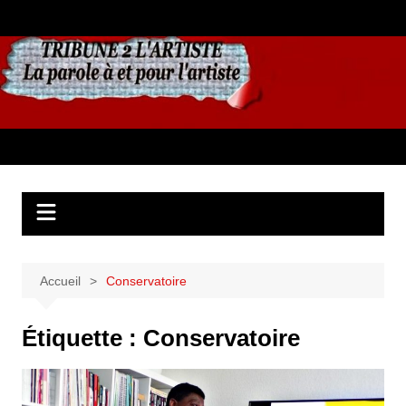
Aller
au
contenu
Accueil
Conservatoire
Étiquette :
Conservatoire