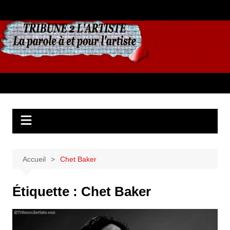
Aller
au
contenu
Accueil
Chet Baker
Étiquette :
Chet Baker