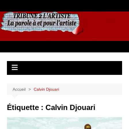
Aller
au
contenu
Accueil
Calvin Djouari
Étiquette :
Calvin Djouari