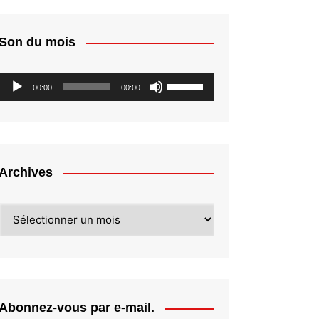
Son du mois
Lecteur
Utilisez
00:00
00:00
audio
les
flèches
haut/bas
pour
augmenter
Archives
ou
diminuer
Archives
le
volume.
Abonnez-vous par e-mail.