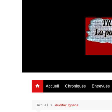
Aller
au
contenu
Accueil
Chroniques
Entrevues
Accueil
Audifac Ignace