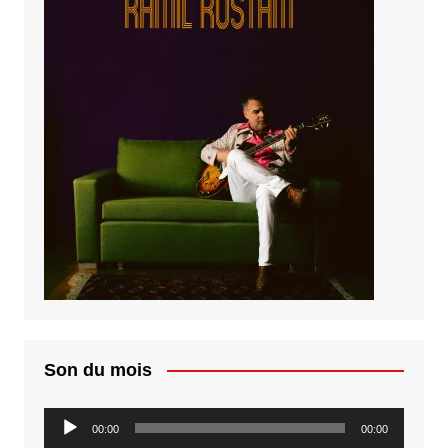
Son du mois
Lecteur
00:00
00:00
audio